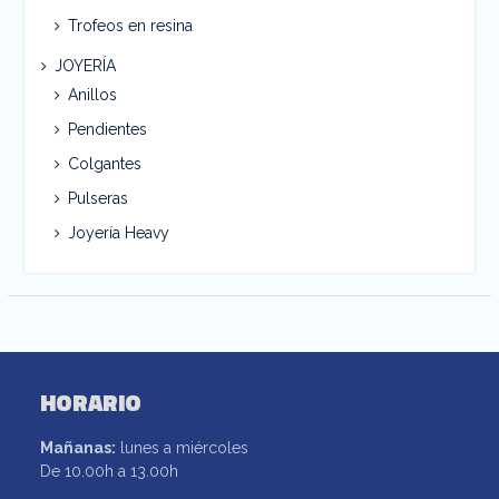
Trofeos en resina
JOYERÍA
Anillos
Pendientes
Colgantes
Pulseras
Joyería Heavy
HORARIO
Mañanas:
lunes a miércoles
De 10.00h a 13.00h