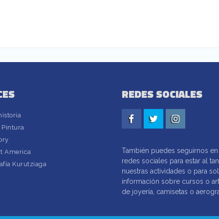
Dracula de Marvel. Pintura
Golden
CES
REDES SOCIALES
historia
 Pintura
Facebook
Twitter
Instagram
ory
También puedes seguirnos en 
rt America
redes sociales para estar al ta
afía Kurutziaga
nuestras actividades o para soli
información sobre cursos o ar
de joyería, camisetas o aerogra