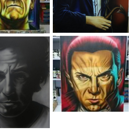
nstein de Marvel.
nturas Golden
Aerografia Angus Young de
AC/DC. Pintura acrilica Golden