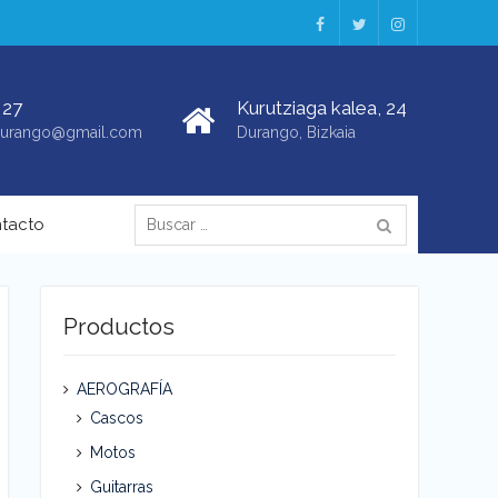
Facebook
Twitter
Instagram
 27
Kurutziaga kalea, 24
sdurango@gmail.com
Durango, Bizkaia
Buscar:
tacto
Productos
AEROGRAFÍA
Cascos
Motos
Guitarras