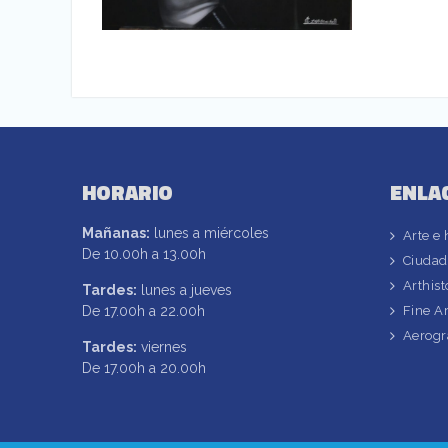
HORARIO
ENLA
Aerografia sobre lienzo
Mañanas:
lunes a miércoles
Arte e 
De 10.00h a 13.00h
Ciudad
Arthist
Tardes:
lunes a jueves
De 17.00h a 22.00h
Fine A
Aerogr
Tardes:
viernes
De 17.00h a 20.00h