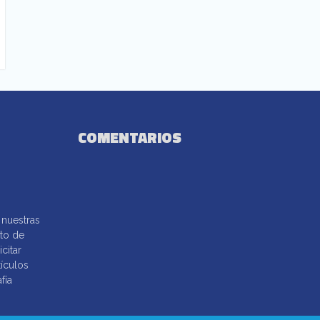
COMENTARIOS
nuestras
nto de
citar
tículos
fía