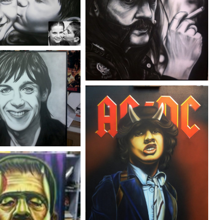
o de niños en gris
Lemmy de Motorhead.
Monocroma en blanco y negro
 Pop con pintura
nocroma gris.