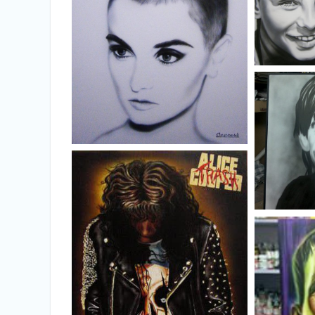
Retrat
Sinead o'connor en blanco y
negro
Iggy
mo