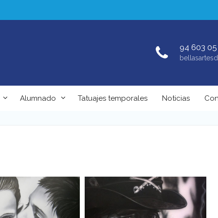
94 603 05
bellasarte
Alumnado
Tatuajes temporales
Noticias
Con