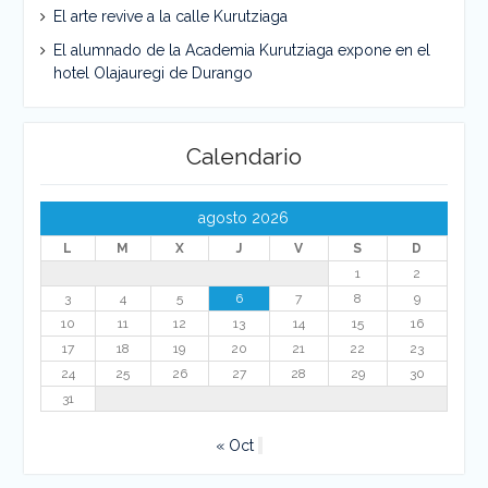
El arte revive a la calle Kurutziaga
El alumnado de la Academia Kurutziaga expone en el
hotel Olajauregi de Durango
Calendario
agosto 2026
L
M
X
J
V
S
D
1
2
3
4
5
6
7
8
9
10
11
12
13
14
15
16
17
18
19
20
21
22
23
24
25
26
27
28
29
30
31
« Oct