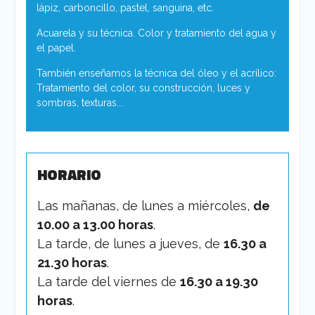
lápiz, carboncillo, pastel, sanguina, etc.
Acuarela y su técnica. Color y tratamiento del agua y
el papel.
También enseñamos la técnica del óleo y el acrílico:
Tratamiento del color, su construcción, luces y
sombras, texturas...
HORARIO
Las mañanas, de lunes a miércoles,
de
10.00 a 13.00 horas
.
La tarde, de lunes a jueves, de
16.30 a
21.30 horas
.
La tarde del viernes de
16.30 a 19.30
horas
.