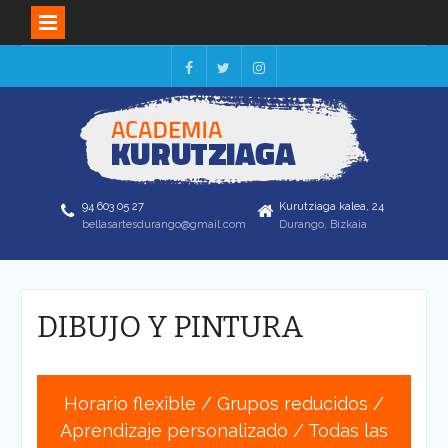
Skip
to
Facebook
Twitter
Instagram
content
94 603 05 27
Kurutziaga kalea, 24
bellasartesdurango@gmail.com
Durango, Bizkaia
DIBUJO Y PINTURA
Horario flexible / Grupos reducidos /
Aprendizaje personalizado / Todas las