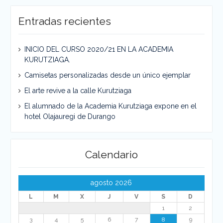
Entradas recientes
Pintando Murales en la calle
INICIO DEL CURSO 2020/21 EN LA ACADEMIA
KURUTZIAGA.
Camisetas personalizadas desde un único ejemplar
El arte revive a la calle Kurutziaga
El alumnado de la Academia Kurutziaga expone en el
hotel Olajauregi de Durango
Calendario
agosto 2026
L
M
X
J
V
S
D
1
2
3
4
5
6
7
8
9