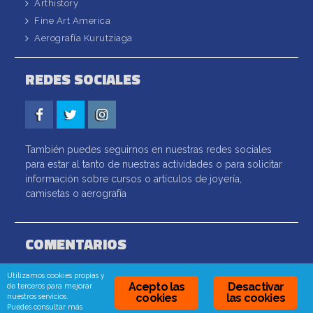
Arthistory
Fine Art America
Aerografía Kurutziaga
REDES SOCIALES
Facebook
Twitter
Instagram
También puedes seguirnos en nuestras redes sociales
para estar al tanto de nuestras actividades o para solicitar
información sobre cursos o artículos de joyería,
camisetas o aerografía
COMENTARIOS
Utilizamos cookies propias y
Acepto las
Desactivar
de terceros para mejorar
cookies
las cookies
nuestros servicios.
© 2026
Academia Kurutziaga
. Todos los derechos
Puedes consultar más